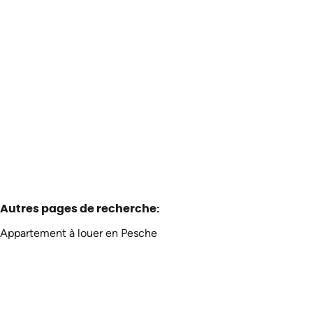
A saisir !!! Entrepôt
5660 Pesche
(ref.
3423
)
€ 650
170
m²
75
m²
Autres pages de recherche
:
Appartement à louer en Pesche