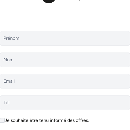
Nombre min. de chambres
Prénom
Nombre min. de salles de bains
Nom
Email
Jardin
Garage
Parking
Meublé
Terrasse
Ascenseur
Tél
Construction
:
2 façades
Je souhaite être tenu informé des offres.
3 façades