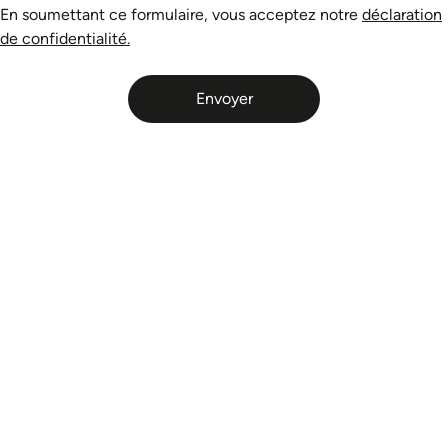
4 façades
En soumettant ce formulaire, vous acceptez notre
déclaration
de confidentialité.
Surface habitable
㎡
Envoyer
Superficie terrain
㎡
État du bien