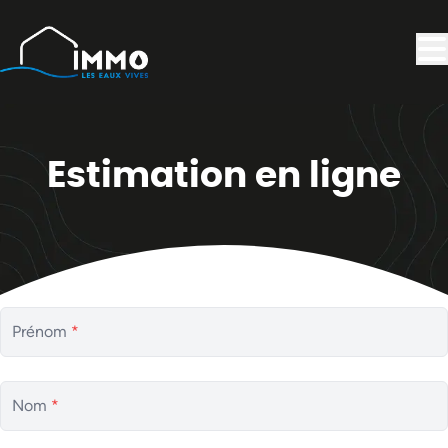
Aller au contenu principal
Estimation en ligne
Prénom
*
Nom
*