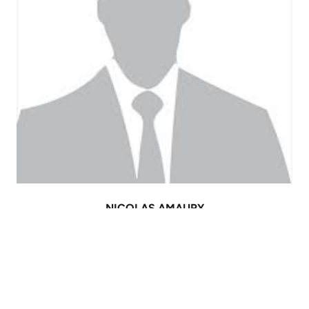
NICOLAS AMAURY
060.300.236.
info@immoleseauxvives.be
Demande d'informations