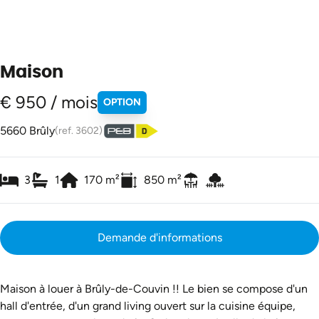
Maison
€ 950 / mois
OPTION
5660 Brûly
(ref.
3602
)
3
1
170
m²
850
m²
Demande d'informations
Maison à louer à Brûly-de-Couvin !! Le bien se compose d'un
hall d'entrée, d'un grand living ouvert sur la cuisine équipe,