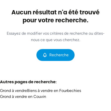
Commune
Fourbechies (6440)
Aucun résultat n'a été trouvé
Remove
Vue de la carte
pour votre recherche.
Type
Essayez de modifier vos critères de recherche ou dites-
Grond
Recherche
Trier par
Remove
nous ce que vous cherchez.
Recherche
Critères plus
Min. budget
Autres pages de recherche
:
Grond à vendre
Biens à vendre en Fourbechies
Max. budget
Grond à vendre en Couvin