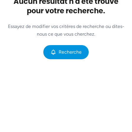
Aucun résultat n'a été trouvé
Remove
Vue de la carte
pour votre recherche.
Type
Essayez de modifier vos critères de recherche ou dites-
Recherche
Trier par
nous ce que vous cherchez.
Critères plus
Recherche
Min. budget
Max. budget
Chercher