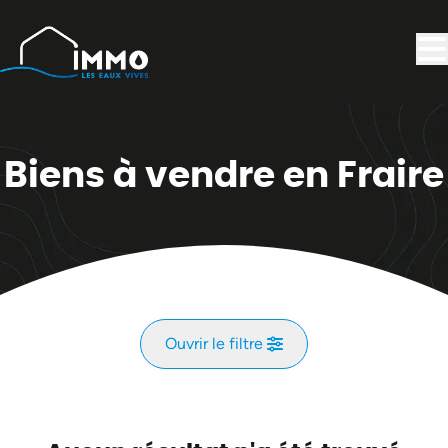
Aller au contenu principal
Biens à vendre en Fraire
Ouvrir le filtre
Commune
Fraire (5650)