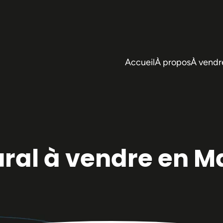
Accueil
À propos
À vendr
ural à vendre en 