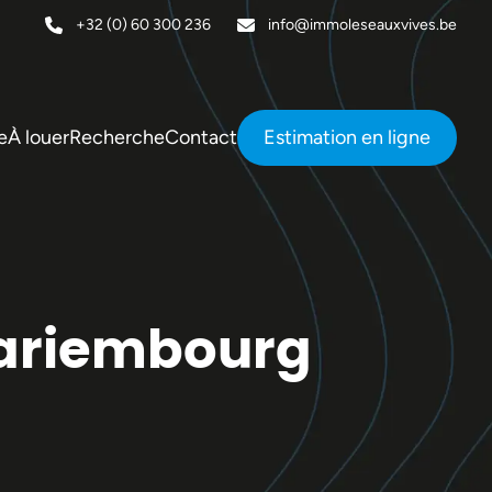
+32 (0) 60 300 236
info@immoleseauxvives.be
e
À louer
Recherche
Contact
Estimation en ligne
Mariembourg