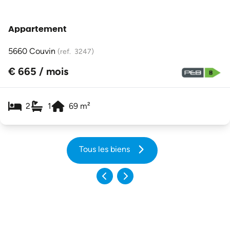
Appartement
5660 Couvin
(ref.
3247
)
€ 665 / mois
2
1
69
m²
Tous les biens