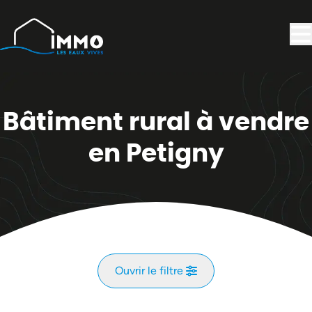
Aller au contenu principal
Bâtiment rural à vendre
en Petigny
Ouvrir le filtre