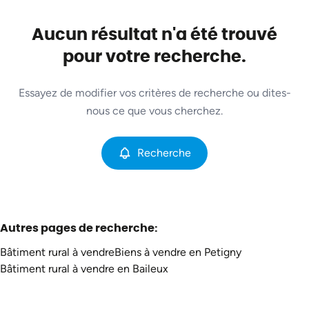
Commune
Boussu-En-Fagne (5660)
Aucun résultat n'a été trouvé
Remove
Vue de la carte
pour votre recherche.
Type
Essayez de modifier vos critères de recherche ou dites-
Bâtiment rural
Recherche
Trier par
Remove
nous ce que vous cherchez.
Recherche
Critères plus
Min. budget
Autres pages de recherche
:
Bâtiment rural à vendre
Biens à vendre en Petigny
Max. budget
Bâtiment rural à vendre en Baileux