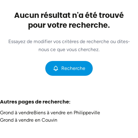
Commune
Merlemont (5600)
Aucun résultat n'a été trouvé
Remove
Vue de la carte
pour votre recherche.
Type
Essayez de modifier vos critères de recherche ou dites-
Grond
Recherche
Trier par
Remove
nous ce que vous cherchez.
Recherche
Critères plus
Min. budget
Autres pages de recherche
:
Grond à vendre
Biens à vendre en Philippeville
Max. budget
Grond à vendre en Couvin