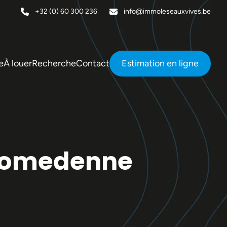
+32 (0) 60 300 236
info@immoleseauxvives.be
e
À louer
Recherche
Contact
Estimation en ligne
 Romedenne