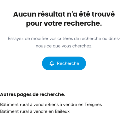
Commune
Mazee (5670)
Aucun résultat n'a été trouvé
Remove
Vue de la carte
pour votre recherche.
Type
Essayez de modifier vos critères de recherche ou dites-
Bâtiment rural
Recherche
Trier par
Remove
nous ce que vous cherchez.
Recherche
Critères plus
Min. budget
Autres pages de recherche
:
Bâtiment rural à vendre
Biens à vendre en Treignes
Max. budget
Bâtiment rural à vendre en Baileux