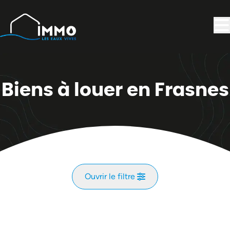
Aller au contenu principal
Biens à louer en Frasnes
Ouvrir le filtre
Commune
NOUVEAU
Bruly (5660)