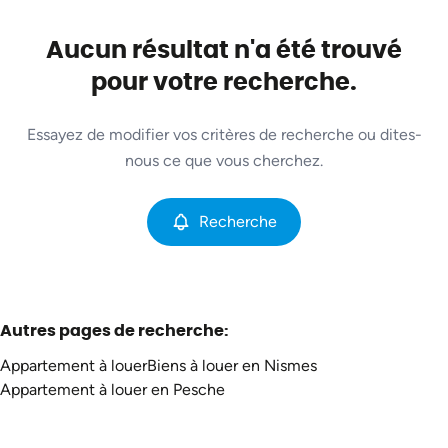
Commune
Nismes (5670)
Aucun résultat n'a été trouvé
Remove
Vue de la carte
pour votre recherche.
Type
Essayez de modifier vos critères de recherche ou dites-
Appartement
Recherche
Trier par
Remove
nous ce que vous cherchez.
Recherche
Critères plus
Min. budget
Autres pages de recherche
:
Appartement à louer
Biens à louer en Nismes
Max. budget
Appartement à louer en Pesche