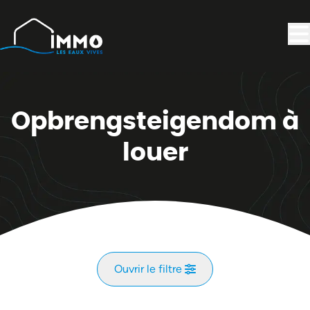
Aller au contenu principal
Opbrengsteigendom à
louer
Ouvrir le filtre