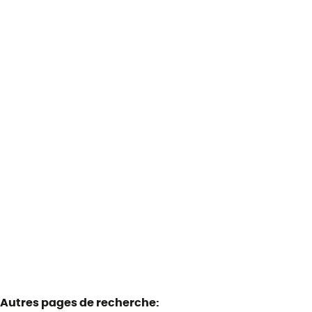
Bureaux très bien situés
5660 Couvin
(ref.
2924
)
€ 300 / mois
19
m²
Autres pages de recherche
: