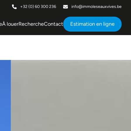
+32 (0) 60 300 236
info@immoleseauxvives.be
e
À louer
Recherche
Contact
Estimation en ligne