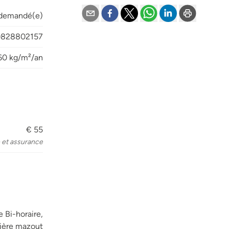
 demandé(e)
0828802157
60 kg/m²/an
€ 55
 et assurance
 Bi-horaire,
ière mazout