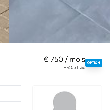
€ 750 / mois
OPTION
+
€ 55
frais