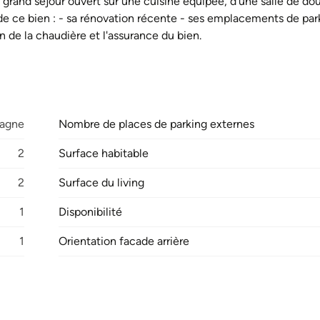
n grand séjour ouvert sur une cuisine équipée, d'une salle de do
de ce bien : - sa rénovation récente - ses emplacements de park
n de la chaudière et l'assurance du bien.
agne
Nombre de places de parking externes
2
Surface habitable
2
Surface du living
1
Disponibilité
1
Orientation facade arrière