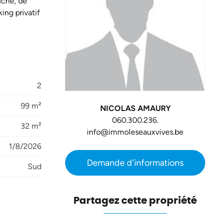
uche, de
ing privatif
2
99 m²
NICOLAS AMAURY
060.300.236.
32 m²
info@immoleseauxvives.be
1/8/2026
Demande d'informations
Sud
Partagez cette propriété