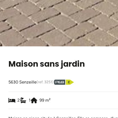
Maison sans jardin
5630 Senzeille
(ref.
3251
)
2
1
99
m²