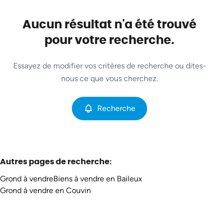
Commune
Baileux (6464)
Aucun résultat n'a été trouvé
Remove
Vue de la carte
pour votre recherche.
Type
Essayez de modifier vos critères de recherche ou dites-
Grond
Recherche
Trier par
Remove
nous ce que vous cherchez.
Recherche
Critères plus
Min. budget
Autres pages de recherche
:
Grond à vendre
Biens à vendre en Baileux
Max. budget
Grond à vendre en Couvin