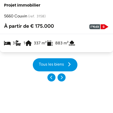
Projet immobilier
5660 Couvin
(ref.
3158
)
À partir de € 175.000
3
1
337
m²
883
m²
Tous les biens