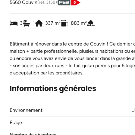
5660 Couvin
(ref.
3158
)
3
1
337
m²
883
m²
Bâtiment à rénover dans le centre de Couvin ! Ce dernier 
maison + partie professionnelle, plusieurs habitations ou
ou encore vous avez envie de vous lancer dans la grande ave
- son accès par deux rues - le fait qu'un permis pour 6 loge
d'acceptation par les propriétaires.
Informations générales
Environnement
U
Étage
Nombre de chambres