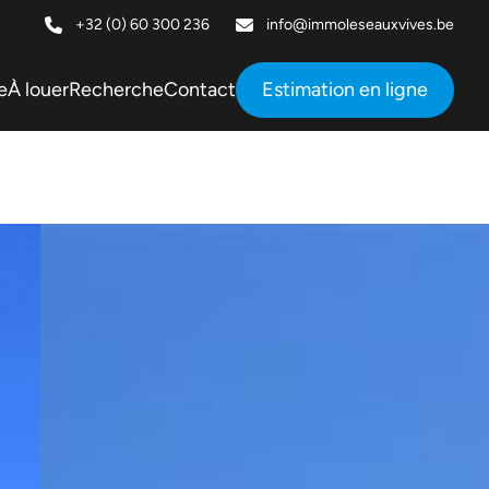
+32 (0) 60 300 236
info@immoleseauxvives.be
e
À louer
Recherche
Contact
Estimation en ligne