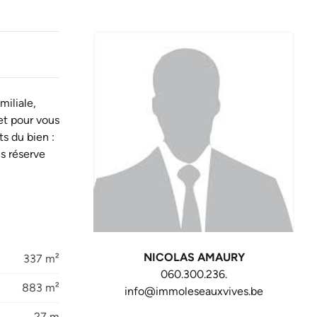
miliale,
et pour vous
s du bien :
us réserve
NICOLAS AMAURY
337 m²
060.300.236.
883 m²
info@immoleseauxvives.be
27 m