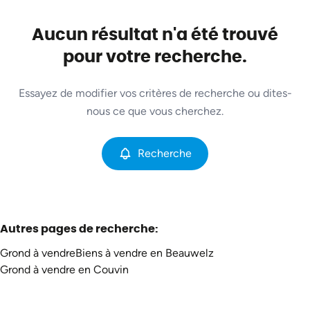
Commune
Beauwelz (6594)
Aucun résultat n'a été trouvé
Remove
Vue de la carte
pour votre recherche.
Type
Essayez de modifier vos critères de recherche ou dites-
Grond
Recherche
Trier par
Remove
nous ce que vous cherchez.
Recherche
Critères plus
Min. budget
Autres pages de recherche
:
Grond à vendre
Biens à vendre en Beauwelz
Max. budget
Grond à vendre en Couvin