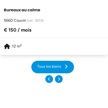
Bureaux au calme
5660 Couvin
(ref.
3013
)
€ 150 / mois
12
m²
Tous les biens