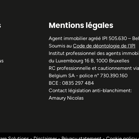
s
Mentions légales
Agent immobilier agréé IPI 505.630 – Be
Soumis au
Code de déontologie de l'IPI
Institut professionnel des agents immobil
us
du Luxembourg 16 B, 1000 Bruxelles
RC professionnelle et cautionnement vi
Belgium SA - police n° 730.390.160
BCE : 0835 297 484
Contact législation anti-blanchiment:
Amaury Nicolas
re Solutions
-
Disclaimer
-
Privacy statement
-
Cookie policy