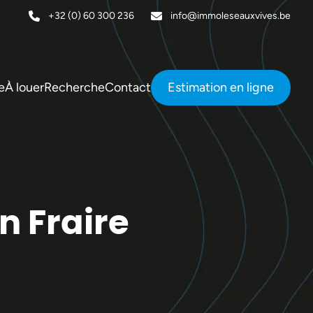
+32 (0) 60 300 236
info@immoleseauxvives.be
e
À louer
Recherche
Contact
Estimation en ligne
n Fraire