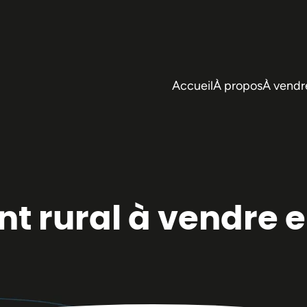
Accueil
À propos
À vendr
t rural à vendre e