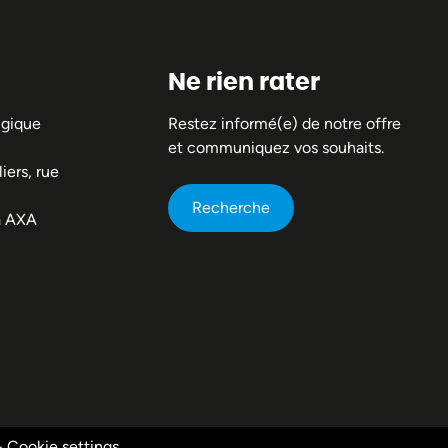
Ne rien rater
lgique
Restez informé(e) de notre offre
et communiquez vos souhaits.
iers, rue
Recherche
a AXA
-
Cookie settings