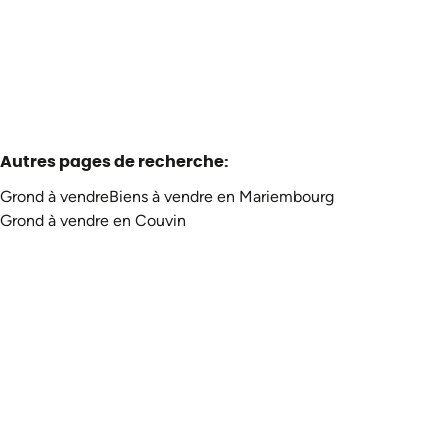
6
2
225
m²
180
m²
Chercher
Autres pages de recherche
:
Grond à vendre
Biens à vendre en Mariembourg
Grond à vendre en Couvin