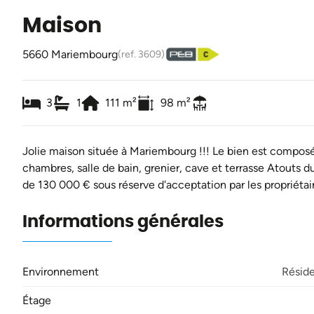
Maison
5660 Mariembourg
(ref.
3609
)
3
1
111
m²
98
m²
Jolie maison située à Mariembourg !!! Le bien est composé c
chambres, salle de bain, grenier, cave et terrasse Atouts d
de 130 000 € sous réserve d'acceptation par les propriétair
Informations générales
Environnement
Réside
Étage