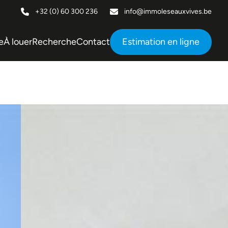
+32 (0) 60 300 236
info@immoleseauxvives.be
e
À louer
Recherche
Contact
Estimation en ligne