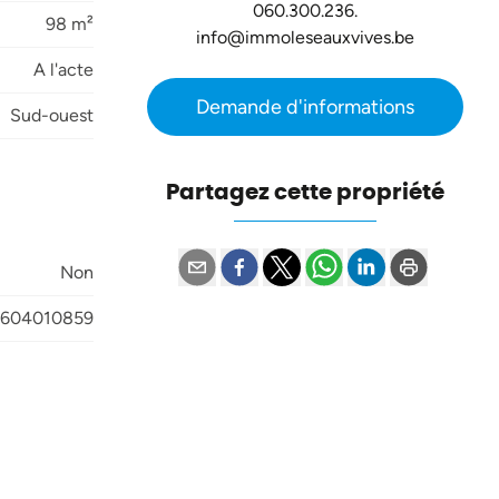
060.300.236.
98 m²
info@immoleseauxvives.be
A l'acte
Demande d'informations
Sud-ouest
Partagez cette propriété
Non
604010859