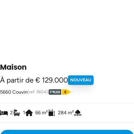
Maison
À partir de € 129.000
NOUVEAU
5660 Couvin
(ref.
3604
)
2
1
66
m²
284
m²