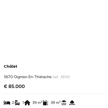
Châlet
5670 Oignies-En-Thiérache
(ref.
3570
)
€ 85.000
2
1
39
m²
39
m²