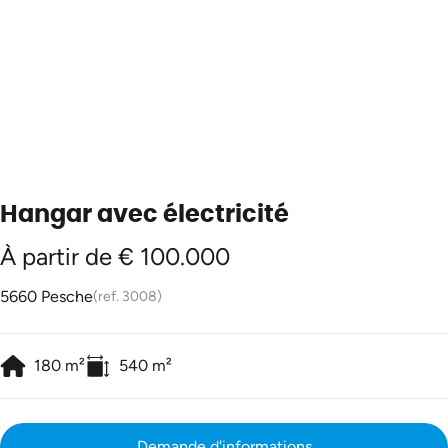
Hangar avec électricité
À partir de € 100.000
5660 Pesche
(ref.
3008
)
180
m²
540
m²
Demande d'informations