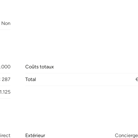
Non
9.000
Coûts totaux
 287
Total
€
1.125
irect
Extérieur
Concierger