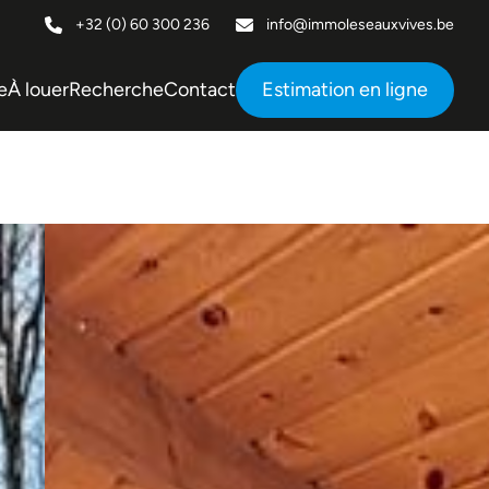
+32 (0) 60 300 236
info@immoleseauxvives.be
e
À louer
Recherche
Contact
Estimation en ligne