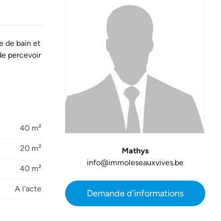
e de bain et
 de percevoir
40 m²
20 m²
Mathys
info@immoleseauxvives.be
40 m²
A l'acte
Demande d'informations