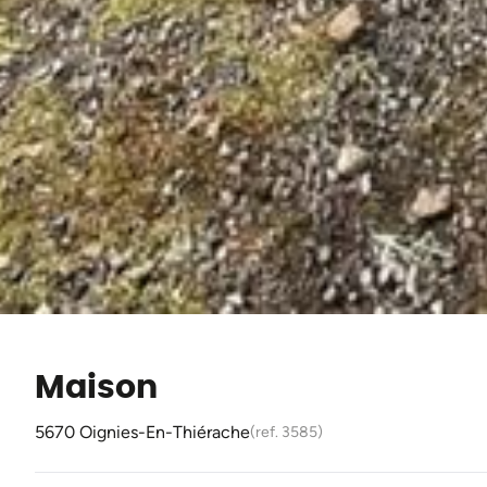
Maison
5670 Oignies-En-Thiérache
(ref.
3585
)