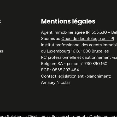
s
Mentions légales
Agent immobilier agréé IPI 505.630 – Be
Soumis au
Code de déontologie de l'IPI
Institut professionnel des agents immobil
us
du Luxembourg 16 B, 1000 Bruxelles
RC professionnelle et cautionnement vi
Belgium SA - police n° 730.390.160
BCE : 0835 297 484
Contact législation anti-blanchiment:
Amaury Nicolas
re Solutions
-
Disclaimer
-
Privacy statement
-
Cookie policy