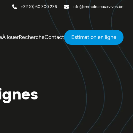
+32 (0) 60 300 236
info@immoleseauxvives.be
e
À louer
Recherche
Contact
Estimation en ligne
ignes