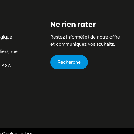
Ne rien rater
lgique
Restez informé(e) de notre offre
et communiquez vos souhaits.
iers, rue
Recherche
a AXA
-
Cookie settings