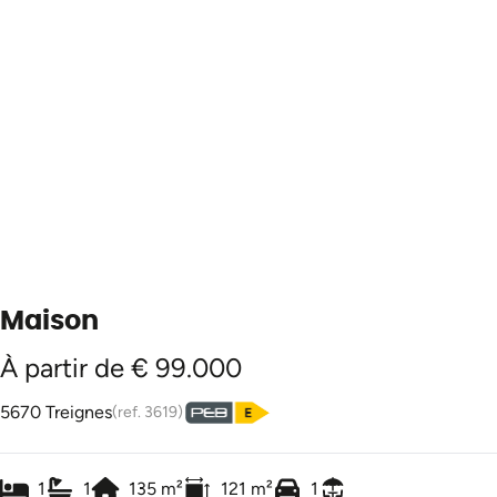
Maison
À partir de € 99.000
5670 Treignes
(ref.
3619
)
1
1
135
m²
121
m²
1