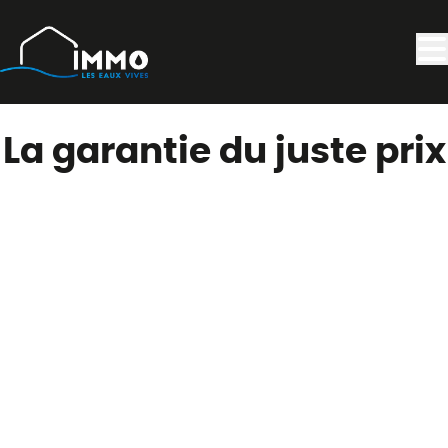
Aller au contenu principal
La garantie du juste prix