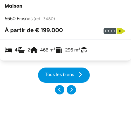
Maison
5660 Frasnes
(ref.
3480
)
À partir de € 199.000
4
2
466
m²
296
m²
Tous les biens