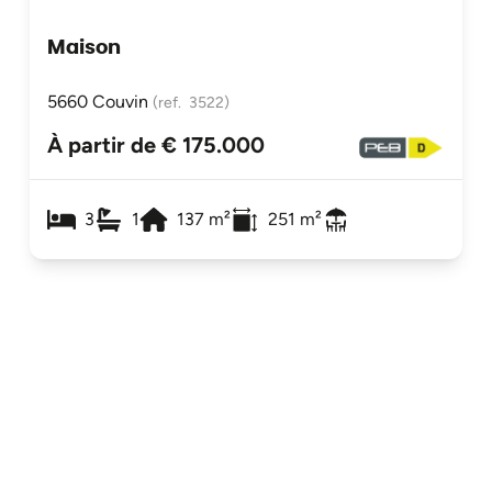
Maison
5660 Couvin
(ref.
3522
)
À partir de € 175.000
3
1
137
m²
251
m²