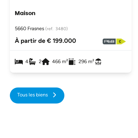
Maison
5660 Frasnes
(ref.
3480
)
À partir de € 199.000
4
2
466
m²
296
m²
Tous les biens