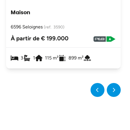
Maison
6596 Seloignes
(ref.
3590
)
À partir de € 199.000
3
1
115
m²
899
m²