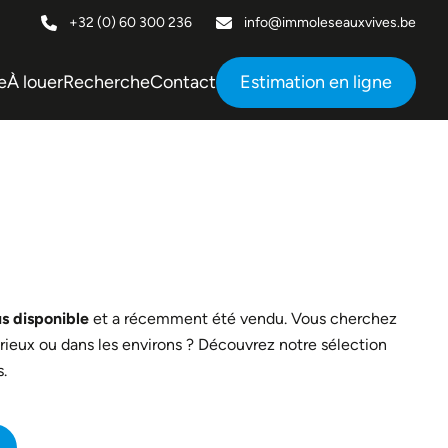
+32 (0) 60 300 236
info@immoleseauxvives.be
e
À louer
Recherche
Contact
Estimation en ligne
us disponible
et a récemment été vendu. Vous cherchez
rieux ou dans les environs ? Découvrez notre sélection
.