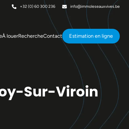
+32 (0) 60 300 236
info@immoleseauxvives.be
e
À louer
Recherche
Contact
Estimation en ligne
oy-Sur-Viroin