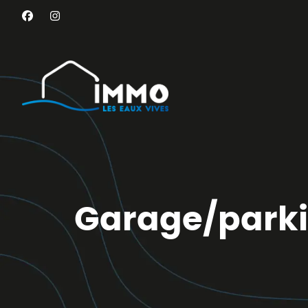
Aller au contenu principal
Garage/parki