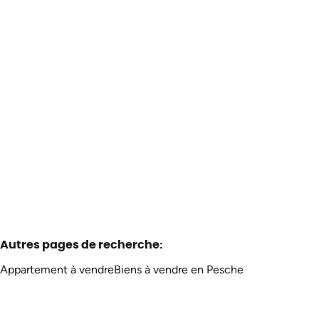
Hangar avec électricité
5660 Pesche
(ref.
3111
)
À partir de € 150.000
247
m²
553
m²
Autres pages de recherche
:
Appartement à vendre
Biens à vendre en Pesche