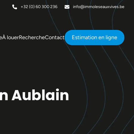
+32 (0) 60 300 236
info@immoleseauxvives.be
e
À louer
Recherche
Contact
Estimation en ligne
n Aublain