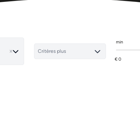
min
move
Critères plus
NOUVEAU