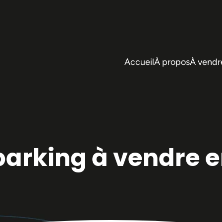
Accueil
À propos
À vendr
arking à vendre e