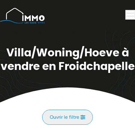
Aller au contenu principal
Villa/Woning/Hoeve à
vendre en Froidchapelle
Ouvrir le filtre