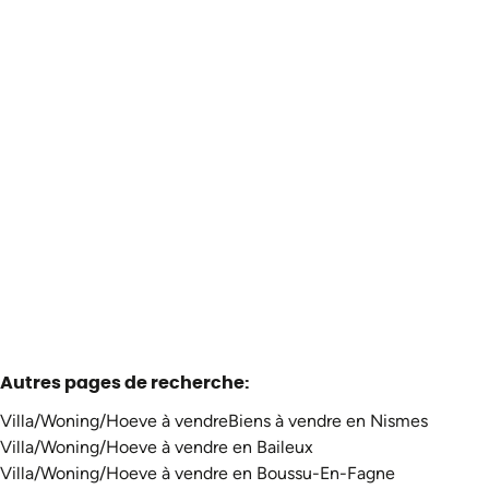
Maison
5670 Treignes
(ref.
3587
)
Vendu
2
1
94
m²
320
m²
Autres pages de recherche
:
Villa/Woning/Hoeve à vendre
Biens à vendre en Nismes
Villa/Woning/Hoeve à vendre en Baileux
Villa/Woning/Hoeve à vendre en Boussu-En-Fagne