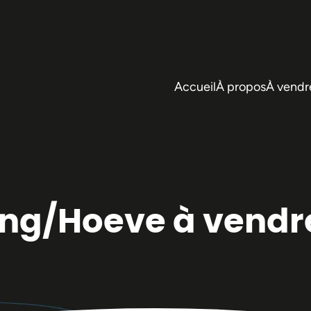
Accueil
À propos
À vendr
ing/Hoeve à vendr