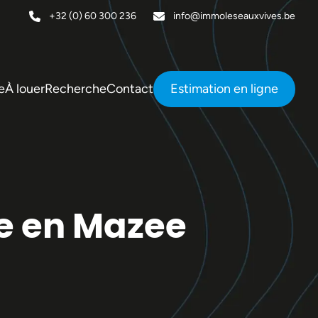
+32 (0) 60 300 236
info@immoleseauxvives.be
e
À louer
Recherche
Contact
Estimation en ligne
e en Mazee