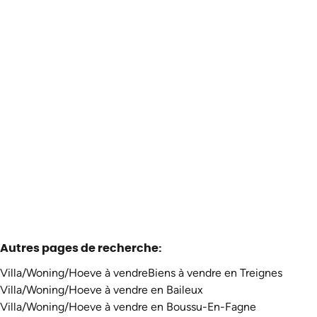
Maison
5670 Treignes
(ref.
3587
)
Vendu
2
1
94
m²
320
m²
Autres pages de recherche
:
Villa/Woning/Hoeve à vendre
Biens à vendre en Treignes
Villa/Woning/Hoeve à vendre en Baileux
Villa/Woning/Hoeve à vendre en Boussu-En-Fagne