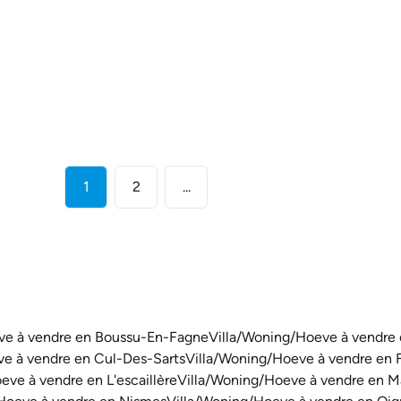
€ 85.000
2
1
39
m²
39
m²
1
2
...
ve à vendre en Boussu-En-Fagne
Villa/Woning/Hoeve à vendre 
ve à vendre en Cul-Des-Sarts
Villa/Woning/Hoeve à vendre en 
eve à vendre en L'escaillère
Villa/Woning/Hoeve à vendre en 