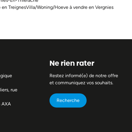
nies-En-Thiérache
 en Treignes
Villa/Woning/Hoeve à vendre en Vergnies
Ne rien rater
lgique
Restez informé(e) de notre offre
et communiquez vos souhaits.
iers, rue
Recherche
a AXA