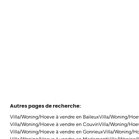
À partir de € 175.000
3
1
137
m²
251
m²
Autres pages de recherche
:
Villa/Woning/Hoeve à vendre en Baileux
Villa/Woning/Hoe
Villa/Woning/Hoeve à vendre en Couvin
Villa/Woning/Hoe
Villa/Woning/Hoeve à vendre en Gonrieux
Villa/Woning/Ho