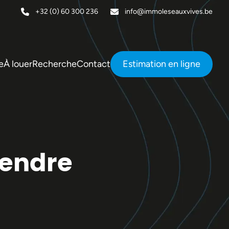
+32 (0) 60 300 236
info@immoleseauxvives.be
e
À louer
Recherche
Contact
Estimation en ligne
vendre