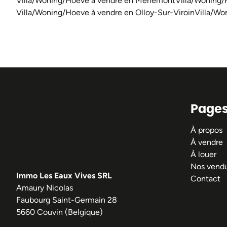
Villa/Woning/Hoeve à vendre en Merlemont
Villa/Woning/
Villa/Woning/Hoeve à vendre en Olloy-Sur-Viroin
Villa/Wo
Page
À propos
À vendre
À louer
Nos vend
Immo Les Eaux Vives SRL
Contact
Amaury Nicolas
Faubourg Saint-Germain 28
5660 Couvin (Belgique)