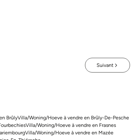
À partir de € 175.000
3
1
337
m²
883
m²
Suivant
en Brûly
Villa/Woning/Hoeve à vendre en Brûly-De-Pesche
Fourbechies
Villa/Woning/Hoeve à vendre en Frasnes
Mariembourg
Villa/Woning/Hoeve à vendre en Mazée