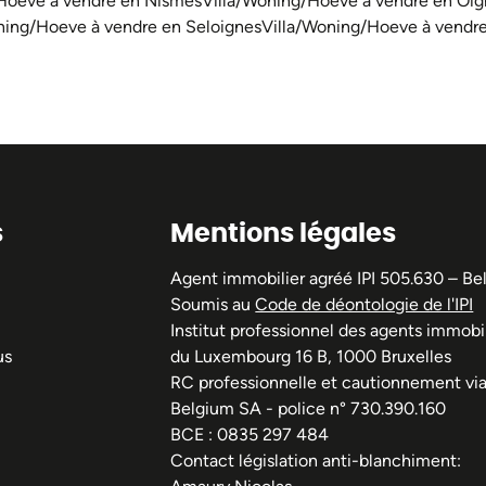
Hoeve à vendre en Nismes
Villa/Woning/Hoeve à vendre en Oig
ning/Hoeve à vendre en Seloignes
Villa/Woning/Hoeve à vendre
s
Mentions légales
Agent immobilier agréé IPI 505.630 – Be
Soumis au
Code de déontologie de l'IPI
Institut professionnel des agents immobil
us
du Luxembourg 16 B, 1000 Bruxelles
RC professionnelle et cautionnement vi
Belgium SA - police n° 730.390.160
BCE : 0835 297 484
Contact législation anti-blanchiment: