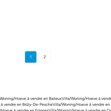
5660 Couvin
(ref.
3618
)
À partir de € 199.000
2
2
87
m²
4520
m²
1
2
/Woning/Hoeve à vendre en Baileux
Villa/Woning/Hoeve à vend
 à vendre en Brûly-De-Pesche
Villa/Woning/Hoeve à vendre en
/Hoeve à vendre en Frasnes
Villa/Woning/Hoeve à vendre en G