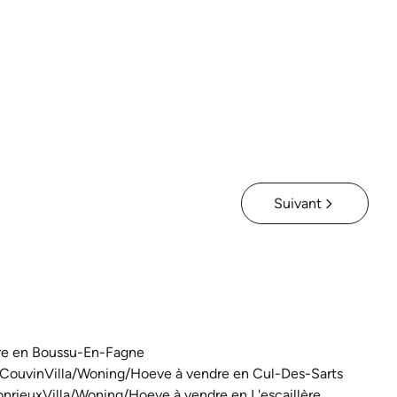
5660 Couvin
(ref.
3588
)
À partir de € 275.000
6
2
225
m²
180
m²
Suivant
re en Boussu-En-Fagne
 Couvin
Villa/Woning/Hoeve à vendre en Cul-Des-Sarts
onrieux
Villa/Woning/Hoeve à vendre en L'escaillère