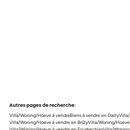
5660 Mariembourg
(ref.
3609
)
À partir de € 130.000
3
1
111
m²
98
m²
Autres pages de recherche
:
Villa/Woning/Hoeve à vendre
Biens à vendre en Dailly
Villa
Villa/Woning/Hoeve à vendre en Brûly
Villa/Woning/Hoeve
Villa/Woning/Hoeve à vendre en Fourbechies
Villa/Woning