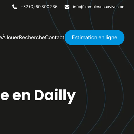
+32 (0) 60 300 236
info@immoleseauxvives.be
e
À louer
Recherche
Contact
Estimation en ligne
 en Dailly